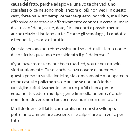
causa del fatto, perché adagio va, una volta che vedi uno
scarafaggio, ce ne sono molti ancora di più non vedi. In questo
caso, forse hai visto semplicemente questo individuo, ma il loro
offensivo condotta era effettivamente coprire un certo numero
di altri confidenti, cotte, date, flirt, incontri e possibilmente
anche relazioni lontano da te. E come gli scarafaggi, il condotta
è frequente, e sorta di brutto.
Questa persona potrebbe assicurarti solo di dall’interno nome
di non ferire qualcuno è considerato il più doloroso. “
If you have recentemente been roached, you’re not da solo,
sfortunatamente. Tu sei anche senza dovere di prendere
questa persona subito indietro, sia come amante monogamo o
come casual o poliamoroso, e anche se non può ferire
consigliare effettivamente fanno un po ‘di ricerca per te
equamente vedere multiple gente immediatamente, è anche
non il loro dovere, non tuo, per assicurarti non danno altri.
Ma il desiderio è il fatto che nominando questo sviluppo,
potremmo aumentare coscienza – e calpestare una volta per
tutte.
cliccare qui