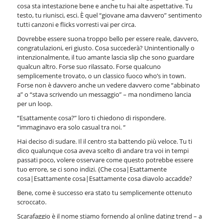
cosa sta intestazione bene e anche tu hai alte aspettative. Tu
testo, tu riunisci, esci. È quel “giovane ama davvero” sentimento
tutti canzoni e flicks vorresti vai per circa.
Dovrebbe essere suona troppo bello per essere reale, davvero,
congratulazioni, eri giusto. Cosa succederà? Unintentionally o
intenzionalmente, il tuo amante lascia slip che sono guardare
qualcun altro. Forse suo rilassato. Forse qualcuno
semplicemente trovato, o un classico fuoco who’s in town.
Forse non è davvero anche un vedere davvero come “abbinato
a” o “stava scrivendo un messaggio” – ma nondimeno lancia
per un loop.
“Esattamente cosa?” loro ti chiedono di rispondere.
“immaginavo era solo casual tra noi. “
Hai deciso di sudare. Il il centro sta battendo più veloce. Tu ti
dico qualunque cosa aveva scelto di andare tra voi in tempi
passati poco, volere osservare come questo potrebbe essere
tuo errore, se ci sono indizi. {Che cosa|Esattamente
cosa|Esattamente cosa|Esattamente cosa diavolo accadde?
Bene, come è successo era stato tu semplicemente ottenuto
scroccato.
Scarafaggio è il nome stiamo fornendo al online dating trend – a